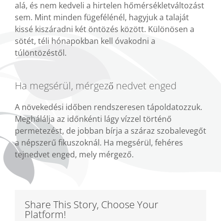
alá, és nem kedveli a hirtelen hőmérsékletváltozást
sem. Mint minden fügefélénél, hagyjuk a talaját
kissé kiszáradni két öntözés között. Különösen a
sötét, téli hónapokban kell óvakodni a
túlöntözéstől.
Ha megsérül, mérgező nedvet enged
A növekedési időben rendszeresen tápoldatozzuk.
Meghálálja az időnkénti lágy vízzel történő
permetezést, de jobban bírja a száraz szobalevegőt
a népszerű fikuszoknál. Ha megsérül, fehéres
tejnedvet enged, mely mérgező.
Share This Story, Choose Your
Platform!