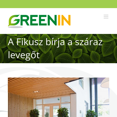
A Fikusz bírja a száraz
levegőt
View
Larger
Image