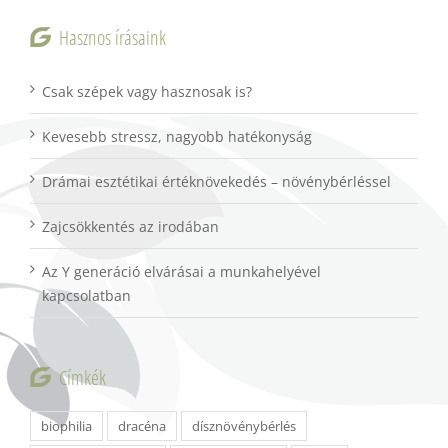
Hasznos írásaink
Csak szépek vagy hasznosak is?
Kevesebb stressz, nagyobb hatékonyság
Drámai esztétikai értéknövekedés – növénybérléssel
Zajcsökkentés az irodában
Az Y generáció elvárásai a munkahelyével
kapcsolatban
Címkék
biophilia
dracéna
dísznövénybérlés