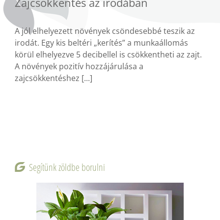
Zajcsökkentés az irodában
A jól elhelyezett növények csöndesebbé teszik az
irodát. Egy kis beltéri „kerítés” a munkaállomás
körül elhelyezve 5 decibellel is csökkentheti az zajt.
A növények pozitív hozzájárulása a
zajcsökkentéshez [...]
Segítünk zöldbe borulni