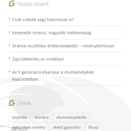
Hasznos írásaink
Csak szépek vagy hasznosak is?
Kevesebb stressz, nagyobb hatékonyság
Drámai esztétikai értéknövekedés – növénybérléssel
Zajcsökkentés az irodában
Az Y generáció elvárásai a munkahelyével
kapcsolatban
Címkék
biophilia
dracéna
dísznövénybérlés
egészséges növény
ehető gyümölcs
fikusz