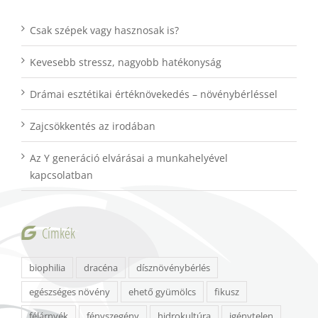
Csak szépek vagy hasznosak is?
Kevesebb stressz, nagyobb hatékonyság
Drámai esztétikai értéknövekedés – növénybérléssel
Zajcsökkentés az irodában
Az Y generáció elvárásai a munkahelyével
kapcsolatban
Címkék
biophilia
dracéna
dísznövénybérlés
egészséges növény
ehető gyümölcs
fikusz
félárnyék
fényszegény
hidrokultúra
igénytelen